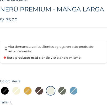
NERÚ PREMIUM - MANGA LARGA
Precio
S/. 75.00
de
venta
Alta demanda: varios clientes agregaron este producto
🛒
recientemente.
Este producto está siendo visto ahora mismo
Color:
Perla
Negro
Hueso
Camell
Marrón
Perla
Verde
Denim
Olivo
Talla:
L