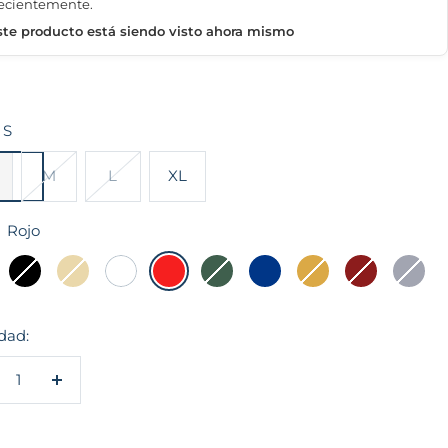
ecientemente.
ste producto está siendo visto ahora mismo
S
M
L
XL
Rojo
Negro
Beige
Blanco
Rojo
Verde
Acero
Camell
Vino
Melang
dad:
crecer
Aumentar
ntidad
cantidad