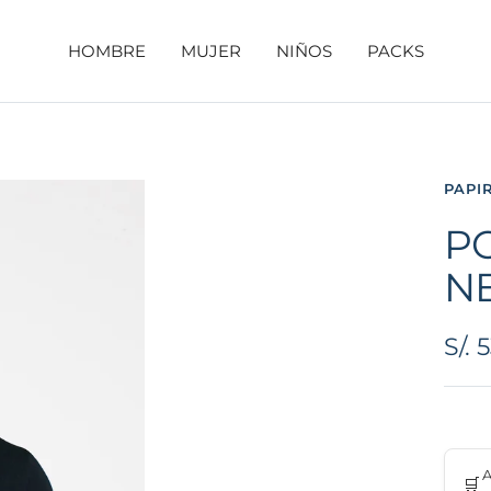
HOMBRE
MUJER
NIÑOS
PACKS
PAPI
P
N
Pre
S/. 
de
ven
A
🛒