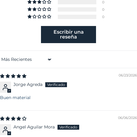
0
0
0
Escribir una
reseña
Sort by
06/23/2026
Jorge Agreda
Buen material
06/06/2026
Angel Aguilar Mora