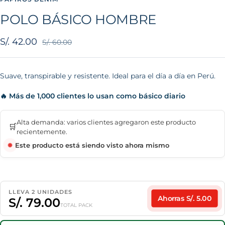
POLO BÁSICO HOMBRE
Precio
S/. 42.00
Precio
S/. 60.00
normal
de
venta
Suave, transpirable y resistente. Ideal para el día a día en Perú.
🔥 Más de 1,000 clientes lo usan como básico diario
Alta demanda: varios clientes agregaron este producto
🛒
recientemente.
Este producto está siendo visto ahora mismo
LLEVA 2 UNIDADES
Ahorras S/. 5.00
S/. 79.00
TOTAL PACK