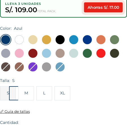
LLEVA 3 UNIDADES
Ahorras S/. 17.00
S/. 109.00
TOTAL PACK
Color:
Azul
Azul
Blanco
Beige
Camell
Negro
SKY
Acero
Lacre
Verde
Claro
BB
Militar
Melange
Rosado
Vino
Celeste
Arena
Denim
Verde
Rojo
Claro
Colegial
Vintage
BB
Oscuro
BB
Botella
Marrón
Chocolate
Morado
Plomo
Denim
Gris
Talla:
S
S
M
L
XL
📏 Guía de tallas
Cantidad: