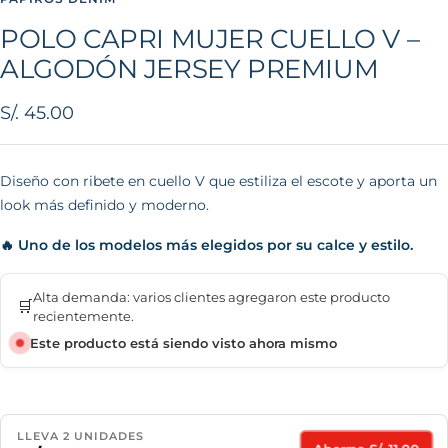
POLO CAPRI MUJER CUELLO V –
ALGODÓN JERSEY PREMIUM
Precio
S/. 45.00
de
venta
Diseño con ribete en cuello V que estiliza el escote y aporta un
look más definido y moderno.
🔥 Uno de los modelos más elegidos por su calce y estilo.
Alta demanda: varios clientes agregaron este producto
🛒
recientemente.
Este producto está siendo visto ahora mismo
LLEVA 2 UNIDADES