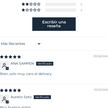
0
0
Escribir una
reseña
Sort by
05/28/2026
ANA SAMPEN
Bien, solo muy caro el delivery.
03/23/2026
Aurelio Soto
Muy buenos polos