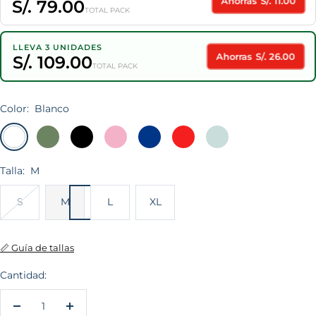
Ahorras S/. 11.00
S/. 79.00
TOTAL PACK
LLEVA 3 UNIDADES
Ahorras S/. 26.00
S/. 109.00
TOTAL PACK
Color:
Blanco
Blanco
Verde
Negro
Rosado
Acero
Rojo
Denim
Militar
Vintage
BB
Claro
Talla:
M
S
M
L
XL
📏 Guía de tallas
Cantidad:
Decrecer
Aumentar