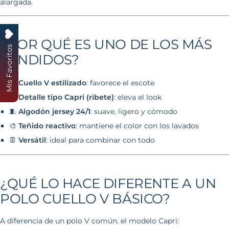
alargada.
¿POR QUÉ ES UNO DE LOS MÁS
Mis Favoritos
VENDIDOS?
👚
Cuello V estilizado
: favorece el escote
🎯
Detalle tipo Capri (ribete)
: eleva el look
🧵
Algodón jersey 24/1
: suave, ligero y cómodo
🎨
Teñido reactivo
: mantiene el color con los lavados
👖
Versátil
: ideal para combinar con todo
¿QUÉ LO HACE DIFERENTE A UN
POLO CUELLO V BÁSICO?
A diferencia de un polo V común, el modelo Capri: