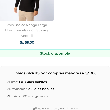
Polo Básico Manga Larga
Hombre – Algodón Suave y
Versátil
S/. 58.00
Stock disponible
Envíos GRATIS por compras mayores a S/ 300
Lima:
1 a 3 días hábiles
Provincia:
3 a 5 días hábiles
Envíos 100% asegurados
Pagos seguros y encriptados