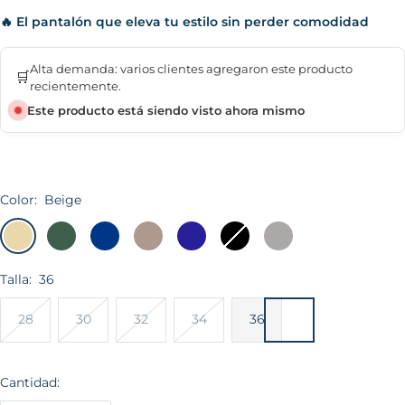
🔥 El pantalón que eleva tu estilo sin perder comodidad
Alta demanda: varios clientes agregaron este producto
🛒
recientemente.
Este producto está siendo visto ahora mismo
Color:
Beige
Beige
Verde
Acero
Arena
Azul
Negro
Plata
Oscuro
marino
Talla:
36
28
30
32
34
36
Cantidad: