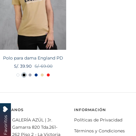
Polo para dama England PD
Precio
Precio
S/. 39.90
S/. 69.00
de
normal
B
N
M
A
B
R
venta
l
e
e
c
e
o
a
g
l
e
i
j
n
r
a
r
g
o
c
o
n
o
e
VISÍTANOS
INFORMACIÓN
o
g
Mis Favoritos
GALERÍA AZÚL | Jr.
Políticas de Privacidad
e
Gamarra 820 Tda.261-
Términos y Condiciones
262 Piso 2 - La Victoria