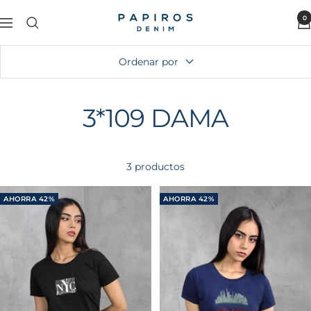
Saltar
0
PAPIROS
al
Navigación
DENIM
contenido
Ordenar por
3*109 DAMA
3 productos
AHORRA 42%
AHORRA 42%